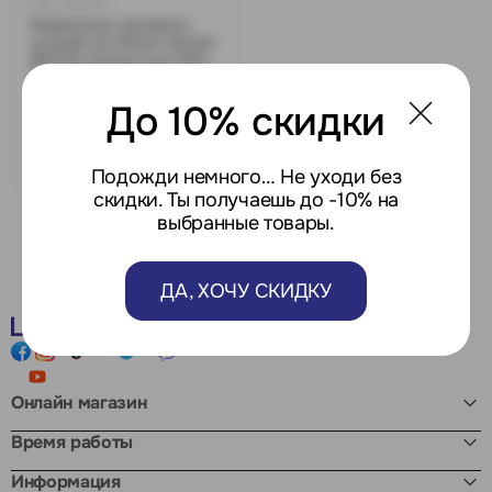
Код: 0182570
Выдвижное зарядное
устройство Black+decker
BES710 мощностью 2100
Вт, 254 мм
До 10% скидки
7 104 MDL
Есть в наличии:
1
Подожди немного… Не уходи без
скидки. Ты получаешь до -10% на
выбранные товары.
ДА, ХОЧУ СКИДКУ
Онлайн магазин
Время работы
Информация