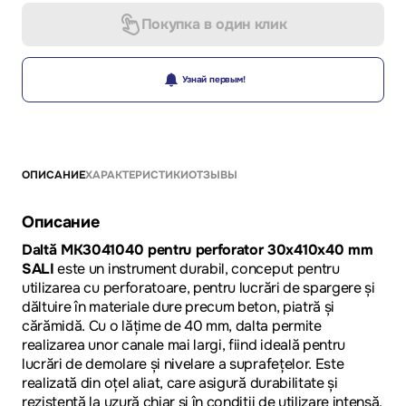
Покупка в один клик
Узнай первым!
ОПИСАНИЕ
ХАРАКТЕРИСТИКИ
ОТЗЫВЫ
Описание
Daltă MK3041040 pentru perforator 30x410x40 mm
SALI
este un instrument durabil, conceput pentru
utilizarea cu perforatoare, pentru lucrări de spargere și
dăltuire în materiale dure precum beton, piatră și
cărămidă. Cu o lățime de 40 mm, dalta permite
realizarea unor canale mai largi, fiind ideală pentru
lucrări de demolare și nivelare a suprafețelor. Este
realizată din oțel aliat, care asigură durabilitate și
rezistență la uzură chiar și în condiții de utilizare intensă.