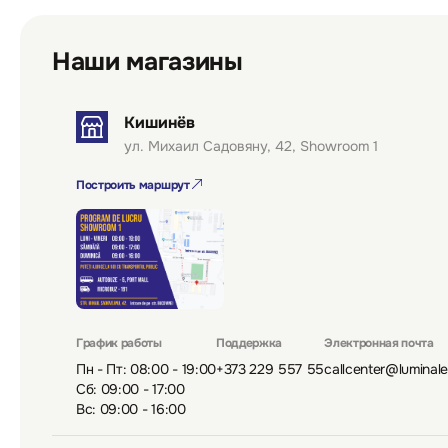
Много функциональных карманов;
Цвет: тёмно-серый/чёрный;
Размер: 2XL (56) — для крупного телосложения;
Наши магазины
Современный эргономичный дизайн;
Легко стирается и быстро сохнет.
Кишинёв
ул. Михаил Садовяну, 42, Showroom 1
Построить маршрут
График работы
Поддержка
Электронная почта
Пн - Пт: 08:00 - 19:00
+373 229 557 55
callcenter@luminal
Сб: 09:00 - 17:00
Вс: 09:00 - 16:00