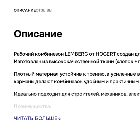
ОПИСАНИЕ
ОТЗЫВЫ
Описание
Рабочий комбинезон LEMBERG от HOGERT создан для
Изготовлен из высококачественной ткани (хлопок +
Плотный материал устойчив к трению, а усиленные 
карманы делают комбинезон удобным и практичным.
Идеально подходит для строителей, механиков, эле
Преимущества:
ЧИТАТЬ БОЛЬШЕ
Прочная ткань (хлопок + полиэстер);
Усиленные колени;
Регулируемые лямки;