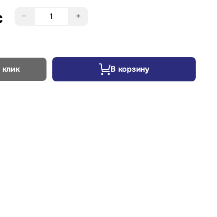
c
−
+
 клик
В корзину