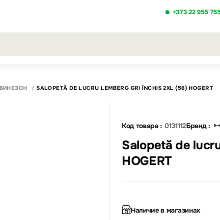
+373 22 955 75
льтаты поиска [0 товаров]
БИНЕЗОН
SALOPETĂ DE LUCRU LEMBERG GRI ÎNCHIS 2XL (56) HOGERT
Код товара :
0131112
Бренд :
Salopetă de lucr
HOGERT
Наличие в магазинах