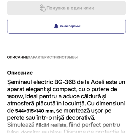
Покупка в один клик
Узнай первым!
ОПИСАНИЕ
ХАРАКТЕРИСТИКИ
ОТЗЫВЫ
Описание
Șemineul electric BG-36B de la Adeli
este un
aparat elegant și compact, cu o putere de
, ideal pentru a aduce căldură și
1500W
atmosferă plăcută în locuință. Cu dimensiuni
de
, se montează ușor pe
544×915×140 mm
perete sau într-o nișă decorativă.
Simulează
, fiind perfect pentru
flăcări realiste
. Dispune de protecție la
living, dormitor sau birou