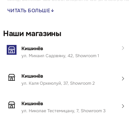
supraîncălzire și mai multe moduri de
ЧИТАТЬ БОЛЬШЕ
funcționare.
O alegere excelentă pentru confort și stil.
Наши магазины
Кишинёв
ул. Михаил Садовяну, 42, Showroom 1
Кишинёв
ул. Каля Орхеюлуй, 37, Showroom 2
Кишинёв
ул. Николае Тестемицану, 7, Showroom 3