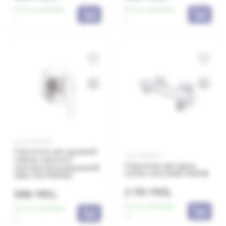
Есть в наличии:
Есть в наличии:
1
1
Код: 0650326
Смеситель для душевой
Код: 0650327
кабины скрытого
Смеситель для душа
монтажа (встраиваемый)
ULTRA-10/K (SW) U1KP08
GIGA 304 REMER
2 741 MDL
598 MDL
Есть в наличии:
Есть в наличии:
2
2