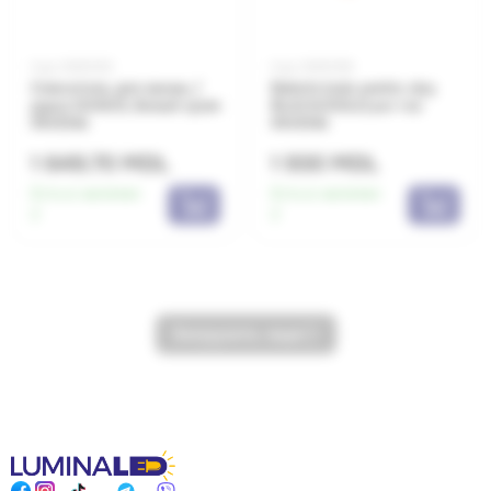
Код: 0650553
Код: 0650559
Смеситель для ванны /
Baterie baie pentru duș
душа DOKOS, белый хром
BLACK/GOLD,aur roz
INVENA
INVENA
1 649.70 MDL
1 930 MDL
Есть в наличии:
Есть в наличии:
2
2
Загрузить еще