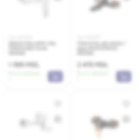
Код: 0650562
Код: 0650557
Baterie baie pentru duș
Смеситель для ванны /
DOKOS,albă chrom
душа BLACK/GOLD
INVENA
INVENA
1 565 MDL
2 475 MDL
Есть в наличии:
Есть в наличии:
1
1