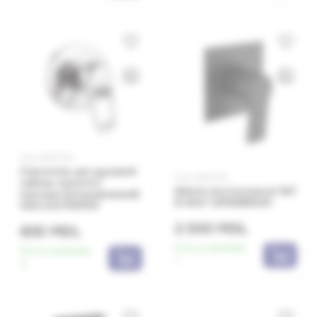
Код: 0650349
Смеситель для душевой
Код: 0650353
кабины скрытого
Baterie duș încorporat SAT
монтажа (встраиваемый)
B-WAY SATBSBW210
KISS K30 REMER
2 000 MDL
600 MDL
Есть в наличии:
Есть в наличии:
1
4