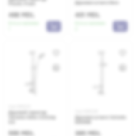
Душевая штанга Bora
Practic-Fresh
466 MDL
401 MDL
Есть в наличии:
Есть в наличии:
1
2
Код: 0650231
Код: 0650228
Душевой гарнитур
Varianta-Delta-Con\lmp
Душевая штанга Varianta
S.S
621010B
555 MDL
385 MDL