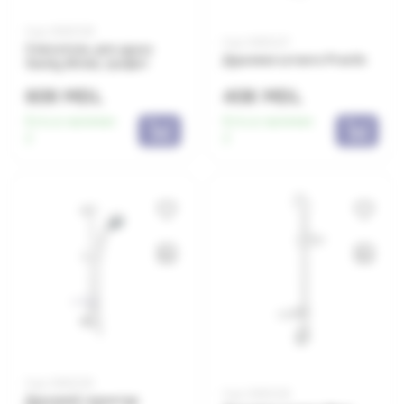
Код: 0650039
Код: 0650227
Смеситель для душа
Душевая штанга Practic
Sandy Brista, графит
609 MDL
408 MDL
Есть в наличии:
Есть в наличии:
2
2
Код: 0650229
Код: 0650226
Душевой гарнитур