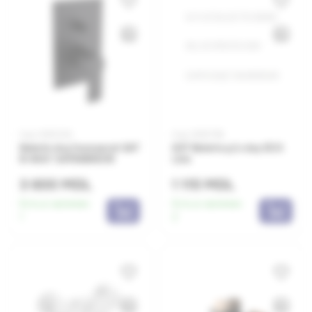
Код: 0650354
Код: 0650796
Baterie duș încorporat SAT
837 Baterie p/u duș ECO
B-WAY SATBSBW215
Line
3 600 MDL
1 115 MDL
Есть в наличии:
Есть в наличии:
1
2