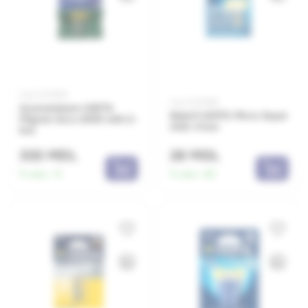
Cod: 0071676
Cod: 0071693
Acumulatoare VARTA
Baterii VARTA Micro Super
Mignon Accu 2600 mAh 2-
AAA-4 buc
buc
333 MDL
28 MDL
În stoc:
13
În stoc:
80