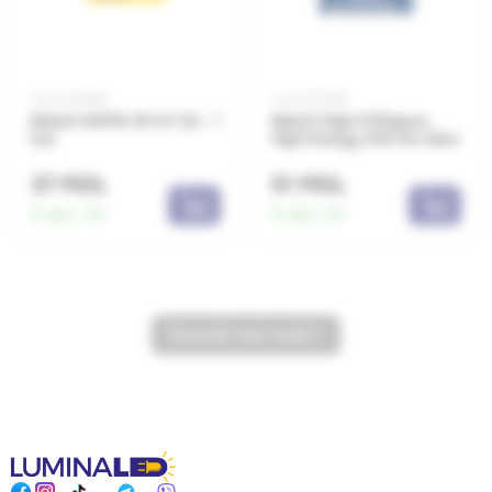
Cod: 0071692
Cod: 0071793
Baterii VARTA 9V 6 F 22 - 1
Baterii High E/Mignon
buc
High Energy LR6 AA-2buc
37 MDL
51 MDL
În stoc:
54
În stoc:
34
încarcă mai mult