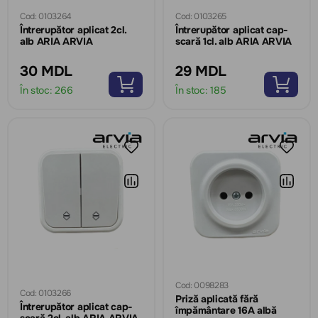
Cod: 0103264
Cod: 0103265
Întrerupător aplicat 2cl.
Întrerupător aplicat cap-
alb ARIA ARVIA
scară 1cl. alb ARIA ARVIA
30 MDL
29 MDL
În stoc:
266
În stoc:
185
Cod: 0098283
Cod: 0103266
Priză aplicată fără
Întrerupător aplicat cap-
împământare 16A albă