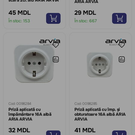
scară 2cl. alb ARIA ARVIA
ARIA ARVIA
45 MDL
29 MDL
În stoc:
153
În stoc:
667
Cod: 0098284
Cod: 0098285
Priză aplicată cu
Priză aplicată cu împ. și
împământare 16A albă
obturatoare 16A albă ARIA
ARIA ARVIA
ARVIA
32 MDL
41 MDL