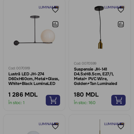
Cod: 0070599
Cod: 0070919
Suspensie JH-141
Lustră LED JH-274
D4.5xH8.5cm, E27/1,
D60xH60cm, Metal+Glass,
Metal+ PVC Wire,
White+Black LuminaLED
Golden+Tan Luminaled
1 286 MDL
180 MDL
În stoc:
1
În stoc:
160