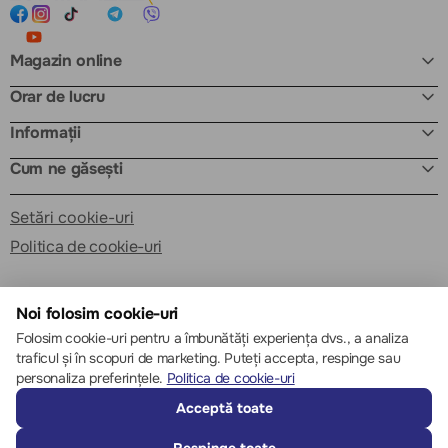
Magazin online
Orar de lucru
Informații
Cum ne găsești
Setări cookie-uri
Politica de cookie-uri
Noi folosim cookie-uri
Folosim cookie-uri pentru a îmbunătăți experiența dvs., a analiza
traficul și în scopuri de marketing. Puteți accepta, respinge sau
© 2013 – 2026 ECOM
personaliza preferințele.
Politica de cookie-uri
Acceptă toate