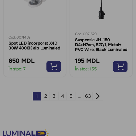
Cod: 0071529
Cod: 0071459
Suspensie JH-150
Spot LED încorporat X4D
D4xH7cm, E27/1, Metal+
30W 4000K alb Luminaled
PVC Wire, Black Luminaled
650 MDL
195 MDL
În stoc:
7
În stoc:
155
1
2
3
4
5
...
63