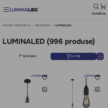
Caută
Coș
PAGINA PRINCIPALĂ
BRANDURI
LUMINALED
LUMINALED
(996 produse)
SORTARE
FILTRE