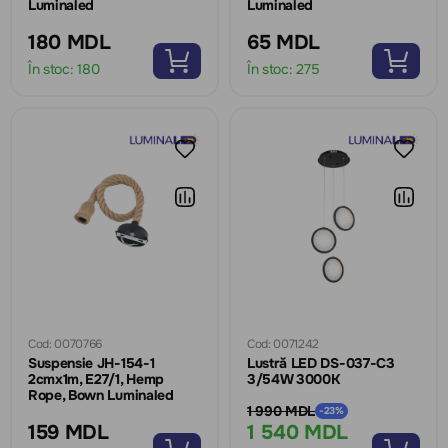
Luminaled
Luminaled
180 MDL
65 MDL
În stoc:
180
În stoc:
275
Cod: 0070766
Cod: 0071242
Suspensie JH-154-1
Lustră LED DS-037-C3
2cmx1m, E27/1, Hemp
3/54W 3000K
Rope, Bown Luminaled
1 990 MDL
-23%
159 MDL
1 540 MDL