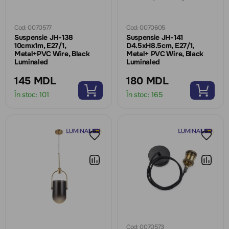
Cod: 0070577
Cod: 0070605
Suspensie JH-138
Suspensie JH-141
10cmx1m, E27/1,
D4.5xH8.5cm, E27/1,
Metal+PVC Wire, Black
Metal+ PVC Wire, Black
Luminaled
Luminaled
145 MDL
180 MDL
În stoc:
101
În stoc:
165
Cod: 0070573