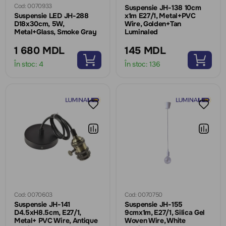
Cod: 0070933
Suspensie JH-138 10cm
Suspensie LED JH-288
x1m E27/1, Metal+PVC
D18x30cm, 5W,
Wire, Golden+Tan
Metal+Glass, Smoke Gray
Luminaled
1 680 MDL
145 MDL
În stoc:
4
În stoc:
136
Cod: 0070603
Cod: 0070750
Suspensie JH-141
Suspensie JH-155
D4.5xH8.5cm, E27/1,
9cmx1m, E27/1, Silica Gel
Metal+ PVC Wire, Antique
Woven Wire, White