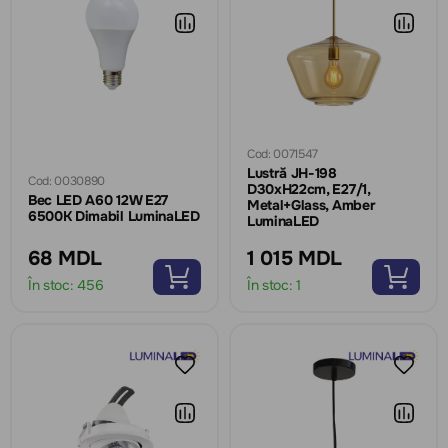
Cod: 0071547
Lustră JH-198
Cod: 0030890
D30xH22cm, E27/1,
Bec LED A60 12W E27
Metal+Glass, Amber
6500K Dimabil LuminaLED
LuminaLED
68 MDL
1 015 MDL
În stoc:
456
În stoc:
1