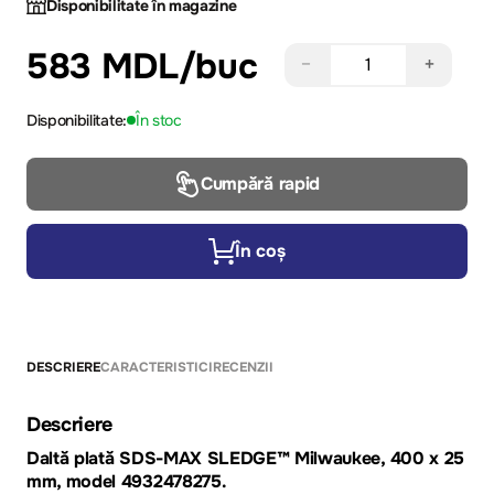
Disponibilitate în magazine
583 MDL
/buc
−
+
Disponibilitate:
În stoc
Cumpără rapid
În coș
DESCRIERE
CARACTERISTICI
RECENZII
Descriere
Daltă plată SDS-MAX SLEDGE™ Milwaukee, 400 x 25
mm, model 4932478275.