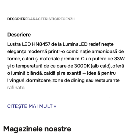
DESCRIERE
CARACTERISTICI
RECENZII
Descriere
Lustra LED HN8457 de la LuminaLED redefinește
eleganța modernă printr-o combinație armonioasă de
forme, culori și materiale premium. Cu o putere de 33W
și o temperatură de culoare de 3000K (alb cald), oferă
o lumină blândă, caldă și relaxantă — ideală pentru
livinguri, dormitoare, zone de dining sau restaurante
rafinate.
Modelul este decorat cu cinci globuri din sticlă în
CITEȘTE MAI MULT
nuanțe distincte: două fumurii (smoked), unul
chihlimbariu (amber) și două clare (clear), montate pe o
structură metalică elegantă cu accente aurii. Această
Magazinele noastre
combinație creează un efect vizual spectaculos și