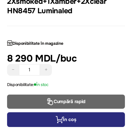
2Xsmoked+1Xamber+2Xclear
HN8457 Luminaled
Disponibilitate în magazine
8 290 MDL
/buc
−
+
Disponibilitate:
În stoc
Cumpără rapid
În coș