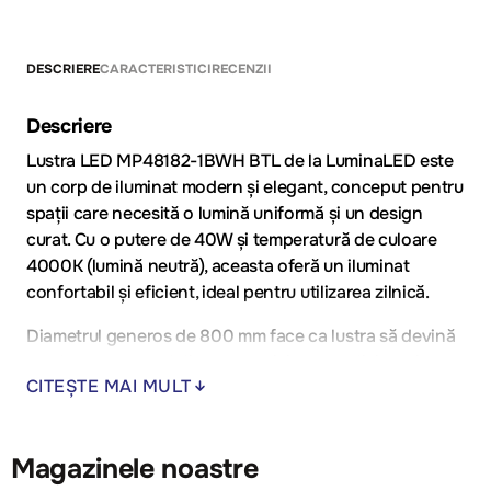
DESCRIERE
CARACTERISTICI
RECENZII
Descriere
Lustra LED MP48182-1BWH BTL de la LuminaLED este
un corp de iluminat modern și elegant, conceput pentru
spații care necesită o lumină uniformă și un design
curat. Cu o putere de 40W și temperatură de culoare
4000K (lumină neutră), aceasta oferă un iluminat
confortabil și eficient, ideal pentru utilizarea zilnică.
Diametrul generos de 800 mm face ca lustra să devină
un element central discret, potrivit pentru livinguri
CITEȘTE MAI MULT
spațioase, dininguri sau holuri mari. Finisajul alb
conferă un aspect luminos și aerisit, integrându-se
perfect în interioare moderne, minimaliste sau
Magazinele noastre
scandinave.