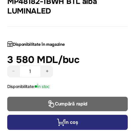
MP48182-1BWH BTL albă
LUMINALED
Disponibilitate în magazine
3 580 MDL
/buc
−
+
Disponibilitate:
În stoc
Cumpără rapid
În coș