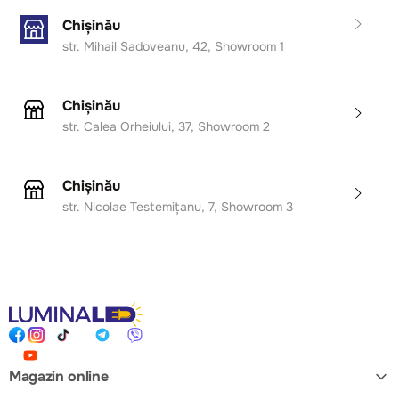
Datorită sursei LED integrate, lustra asigură consum
Chișinău
redus de energie, durată mare de viață și întreținere
str. Mihail Sadoveanu, 42, Showroom 1
minimă, fără a fi necesară înlocuirea becurilor.
Sursa LED este integrată – nu necesită becuri.
Chișinău
str. Calea Orheiului, 37, Showroom 2
Recomandată pentru: livinguri mari, dininguri,
dormitoare generoase, holuri spațioase, birouri
moderne și spații rezidențiale contemporane.
Chișinău
str. Nicolae Testemițanu, 7, Showroom 3
Magazin online