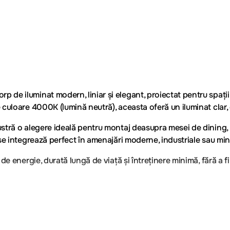
de iluminat modern, liniar și elegant, proiectat pentru spați
loare 4000K (lumină neutră), aceasta oferă un iluminat clar, con
tră o alegere ideală pentru montaj deasupra mesei de dining, in
se integrează perfect în amenajări moderne, industriale sau min
e energie, durată lungă de viață și întreținere minimă, fără a fi
ern, birouri, spații comerciale, restaurante și zone HoReCa.