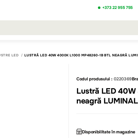
+373 22 955 755
ezultatele căutării [0 de produse]
USTRE LED
LUSTRĂ LED 40W 4000K L1000 MP48260-1B BTL NEAGRĂ LUM
Codul produsului :
0220369
Bra
Lustră LED 40W
neagră LUMINA
Disponibilitate în magazine