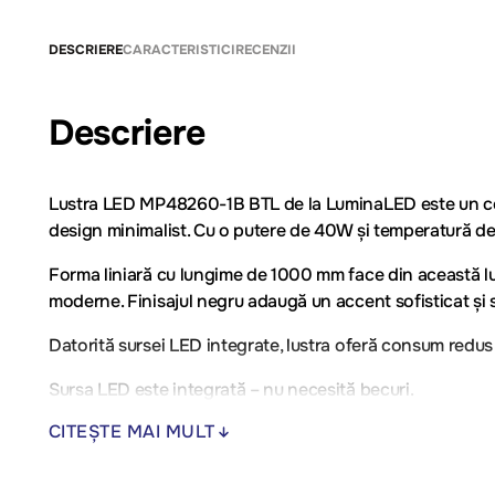
DESCRIERE
CARACTERISTICI
RECENZII
Descriere
Lustra LED MP48260-1B BTL de la LuminaLED este un corp 
design minimalist. Cu o putere de 40W și temperatură de cu
Forma liniară cu lungime de 1000 mm face din această lus
moderne. Finisajul negru adaugă un accent sofisticat și 
Datorită sursei LED integrate, lustra oferă consum redus d
Sursa LED este integrată – nu necesită becuri.
CITEȘTE MAI MULT
Recomandată pentru: dining, bucătărie, insulă, living mod