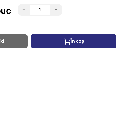
buc
−
+
id
În coș