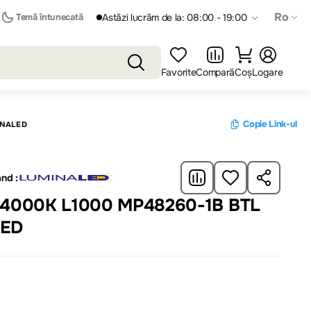
Ro
Temă întunecată
Astăzi lucrăm de la: 08:00 - 19:00
Favorite
Compară
Coș
Logare
Copie Link-ul
INALED
nd :
 4000K L1000 MP48260-1B BTL
LED