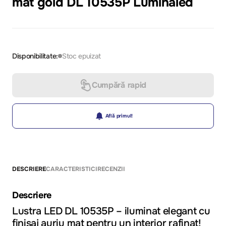
mat gold DL 10535P Luminaled
Disponibilitate:
Stoc epuizat
Cumpără rapid
Află primul!
DESCRIERE
CARACTERISTICI
RECENZII
Descriere
Lustra LED DL 10535P
– iluminat elegant cu
finisaj auriu mat pentru un interior rafinat!