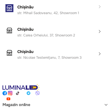
de umbră.
Chișinău
Prin LED-ul integrat, lustra garantează eficiență
str. Mihail Sadoveanu, 42, Showroom 1
energetică ridicată, durată mare de viață și întreținere
minimă, eliminând necesitatea înlocuirii becurilor.
Chișinău
Sursa LED este integrată – nu necesită becuri.
str. Calea Orheiului, 37, Showroom 2
Recomandată pentru: livinguri spațioase, dininguri mari,
holuri ample, birouri open-space, hoteluri, restaurante și
Chișinău
spații comerciale moderne.
str. Nicolae Testemițanu, 7, Showroom 3
Magazin online