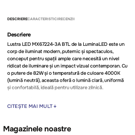
DESCRIERE
CARACTERISTICI
RECENZII
Descriere
Lustra LED MX67224-3A BTL de la LuminaLED este un
corp de iluminat modern, puternic și spectaculos,
conceput pentru spații ample care necesită un nivel
ridicat de iluminare și un impact vizual contemporan. Cu
o putere de 82W și o temperatură de culoare 4000K
(lumină neutră), aceasta oferă o lumină clară, uniformă
și confortabilă, ideală pentru utilizare zilnică.
Designul său modern, cu finisaj negru elegant,
CITEȘTE MAI MULT
transformă lustra într-un element central de design,
potrivit pentru interioare moderne, minimaliste sau
industriale. Datorită distribuției eficiente a luminii, lustra
Magazinele noastre
asigură iluminarea optimă a încăperilor mari, fără zone