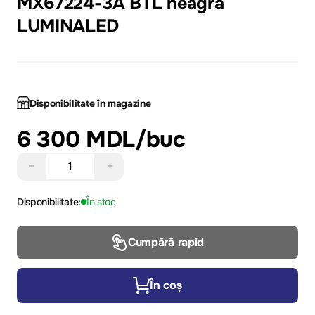
MX67224-3A BTL neagră
LUMINALED
Disponibilitate în magazine
6 300 MDL
/buc
−
+
Disponibilitate:
În stoc
Cumpără rapid
În coș