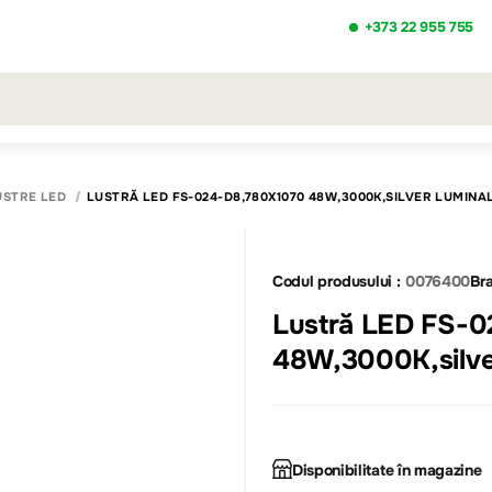
+373 22 955 755
ezultatele căutării [0 de produse]
USTRE LED
LUSTRĂ LED FS-024-D8,780X1070 48W,3000K,SILVER LUMINA
Codul produsului :
0076400
Bra
Lustră LED FS-
48W,3000K,silv
Disponibilitate în magazine