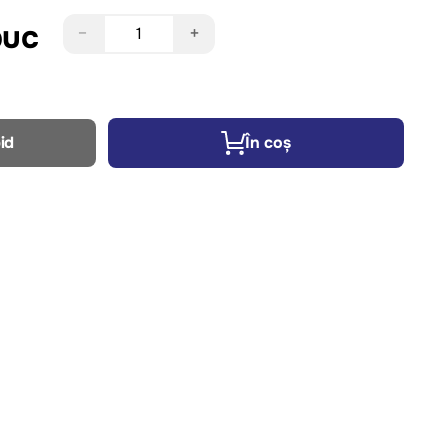
buc
−
+
id
În coș