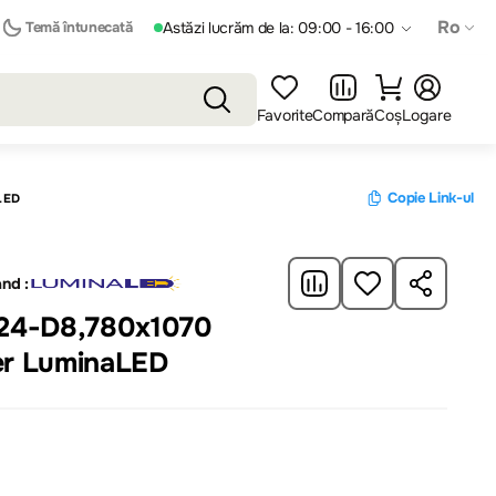
Ro
Temă întunecată
Astăzi lucrăm de la: 09:00 - 16:00
Favorite
Compară
Coș
Logare
Copie Link-ul
LED
nd :
024-D8,780x1070
er LuminaLED