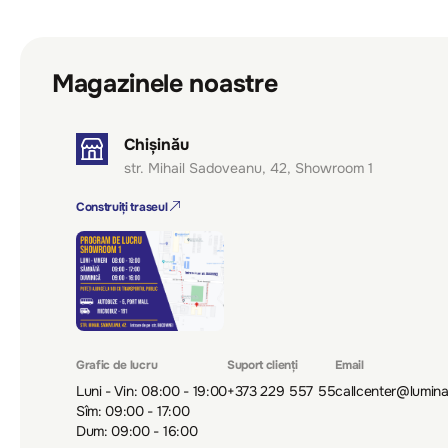
Magazinele noastre
Chișinău
str. Mihail Sadoveanu, 42, Showroom 1
Construiți traseul
Grafic de lucru
Suport clienți
Email
Luni - Vin: 08:00 - 19:00
+373 229 557 55
callcenter@lumin
Sîm: 09:00 - 17:00
Dum: 09:00 - 16:00