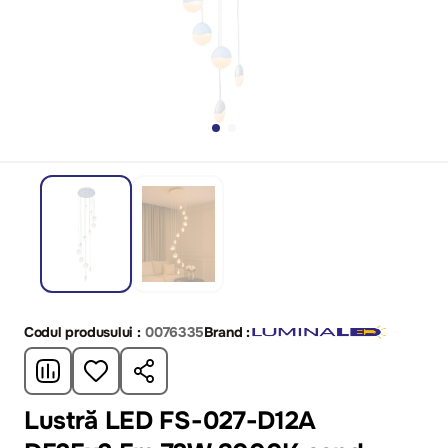
Codul produsului :
0076335
Brand :
Lustră LED FS-027-D12A