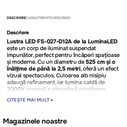
DESCRIERE
CARACTERISTICI
RECENZII
Descriere
Lustra LED FS-027-D12A de la LuminaLED
este un corp de iluminat suspendat
impunător, perfect pentru încăperi spațioase
și moderne. Cu un diametru de
525 cm și o
înălțime de până la 2,5 metri
, oferă un efect
vizual spectaculos. Culoarea alb nisipiu
adaugă rafinament, iar lumina caldă de
3000K
creează o atmosferă primitoare.
Puterea de 72W
oferă eficiență și economie.
CITEȘTE MAI MULT
Magazinele noastre