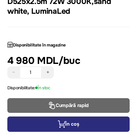
D525x2.5m 72W 3000K,sand
white, LuminaLed
Disponibilitate în magazine
4 980 MDL
/buc
−
+
Disponibilitate:
În stoc
Cumpără rapid
În coș