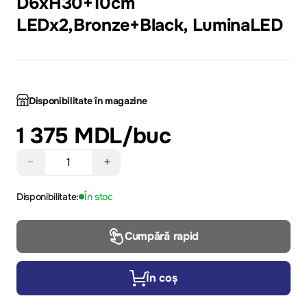
D6xH30+10cm
LEDx2,Bronze+Black, LuminaLED
Disponibilitate în magazine
1 375 MDL
/buc
−
+
Disponibilitate:
În stoc
Cumpără rapid
În coș