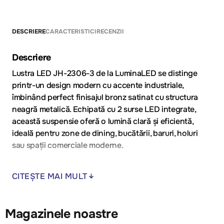
DESCRIERE
CARACTERISTICI
RECENZII
Descriere
Lustra LED JH-2306-3 de la LuminaLED se distinge
printr-un design modern cu accente industriale,
îmbinând perfect finisajul bronz satinat cu structura
neagră metalică. Echipată cu 2 surse LED integrate,
această suspensie oferă o lumină clară și eficientă,
ideală pentru zone de dining, bucătării, baruri, holuri
sau spații comerciale moderne.
Forma cilindrică subțire (diametru 6 cm, înălțime
CITEȘTE MAI MULT
reglabilă până la 30+10 cm) conferă un aspect
minimalist și elegant, potrivit atât pentru utilizare
individuală, cât și în compoziții multiple. Construită din
Magazinele noastre
metal și acril de înaltă calitate, lustra asigură