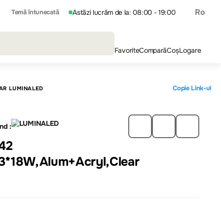
Ro
Temă întunecată
Astăzi lucrăm de la: 08:00 - 19:00
Favorite
Compară
Coș
Logare
Copie Link-ul
EAR LUMINALED
nd :
42
3*18W,Alum+Acryl,Clear