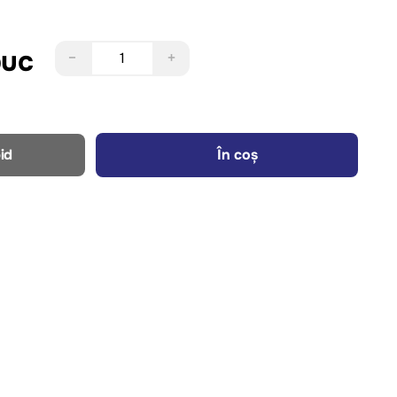
buc
−
+
id
În coș