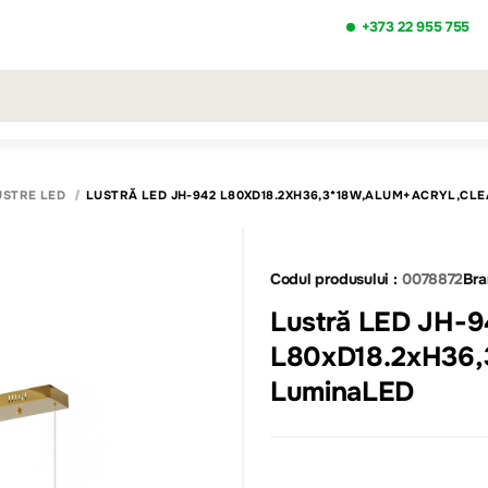
+373 22 955 755
ezultatele căutării [0 de produse]
USTRE LED
LUSTRĂ LED JH-942 L80XD18.2XH36,3*18W,ALUM+ACRYL,CL
Codul produsului :
0078872
Bra
Lustră LED JH-9
L80xD18.2xH36,
LuminaLED