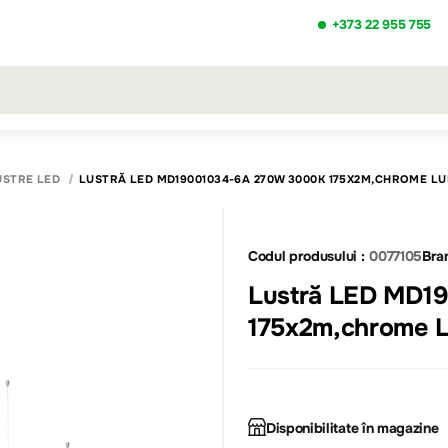
+373 22 955 755
ezultatele căutării [0 de produse]
USTRE LED
LUSTRĂ LED MD19001034-6A 270W 3000K 175X2M,CHROME L
Codul produsului :
0077105
Bra
Lustră LED MD1
175x2m,chrome 
Disponibilitate în magazine