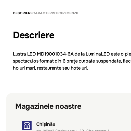
DESCRIERE
CARACTERISTICI
RECENZII
Descriere
Lustra LED
MD19001034-6A
de la
LuminaLED
este o pi
spectaculos format din 6 brațe curbate suspendate, fie
holuri mari, restaurante sau hoteluri.
Magazinele noastre
Chișinău