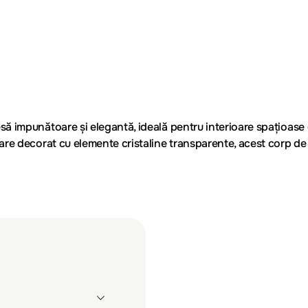
esă
impunătoare și elegantă
, ideală pentru interioare spațioas
care decorat cu
elemente cristaline transparente
, acest corp d