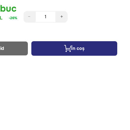
/buc
−
+
L
-26%
id
În coș