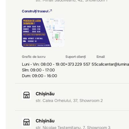
str. Mihail Sadoveanu, 42, Showroom 1
Construiți traseul
Grafic de lucru
Suport clienți
Email
Luni - Vin: 08:00 - 19:00
+373 229 557 55
callcenter@lumin
Sîm: 09:00 - 17:00
Dum: 09:00 - 16:00
Chișinău
str. Calea Orheiului, 37, Showroom 2
Chișinău
str. Nicolae Testemițanu, 7, Showroom 3