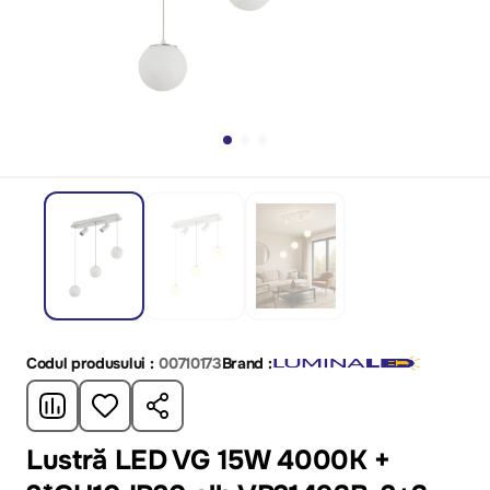
Codul produsului :
00710173
Brand :
Lustră LED VG 15W 4000K +