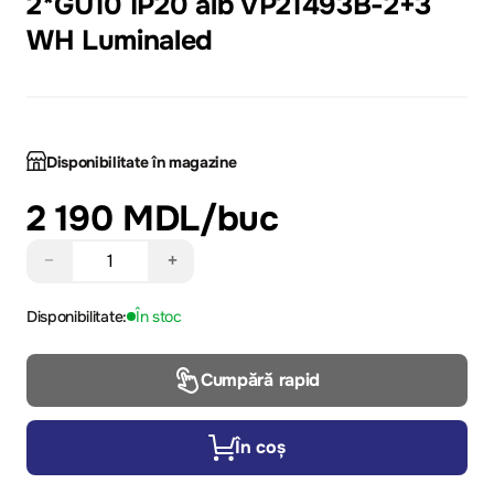
2*GU10 IP20 alb VP21493B-2+3
WH Luminaled
Disponibilitate în magazine
2 190 MDL
/buc
−
+
Disponibilitate:
În stoc
Cumpără rapid
În coș