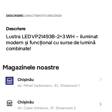
DESCRIERE
CARACTERISTICI
RECENZII
Descriere
Lustra LED VP21493B-2+3 WH
– iluminat
modern și funcțional cu surse de lumină
combinate!
Magazinele noastre
Chișinău
str. Mihail Sadoveanu, 42, Showroom 1
Chișinău
str. Calea Orheiului, 37, Showroom 2